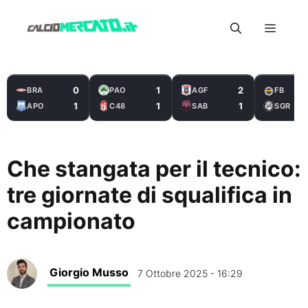
Vai
Menu
al
contenuto
0
1
2
BRA
PAO
AGF
FB
1
1
1
APO
C48
SAB
SGR
Che stangata per il tecnico:
tre giornate di squalifica in
campionato
Giorgio Musso
7 Ottobre 2025 - 16:29