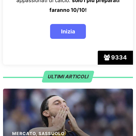
appassionati di calcio:
solo i più preparati
faranno 10/10!
9334
ULTIMI ARTICOLI
MERCATO
,
SASSUOLO