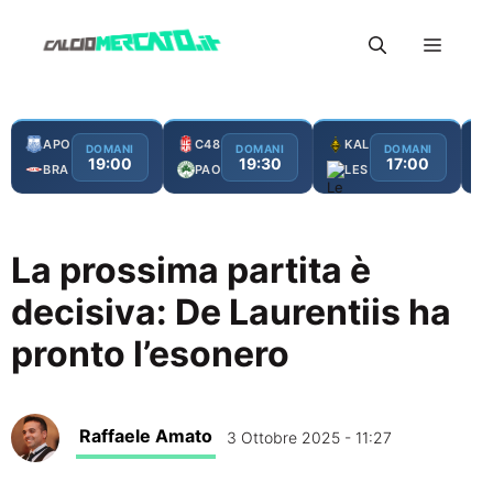
Vai
Menu
al
contenuto
APO
C48
KAL
DOMANI
DOMANI
DOMANI
19:00
19:30
17:00
BRA
PAO
LES
La prossima partita è
decisiva: De Laurentiis ha
pronto l’esonero
Raffaele Amato
3 Ottobre 2025 - 11:27