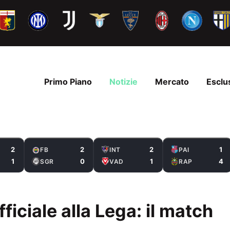
Primo Piano
Notizie
Mercato
Esclu
2
2
2
1
FB
INT
PAI
1
0
1
4
SGR
VAD
RAP
ficiale alla Lega: il match