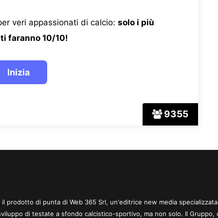
er veri appassionati di calcio:
solo i più
ti faranno 10/10!
9355
 è il prodotto di punta di Web 365 Srl, un'editrice new media specializzata
sviluppo di testate a sfondo calcistico-sportivo, ma non solo. Il Gruppo, 