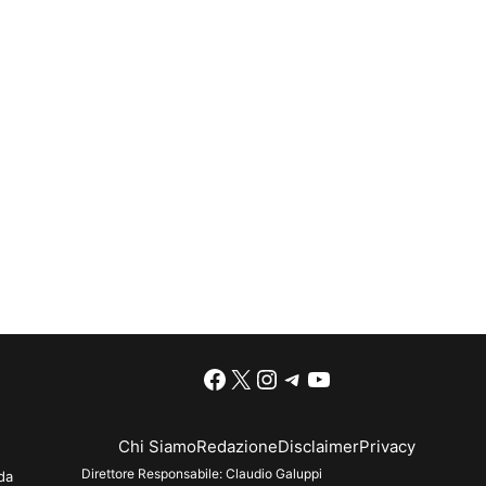
Facebook
X
Instagram
Telegram
YouTube
Chi Siamo
Redazione
Disclaimer
Privacy
Direttore Responsabile:
Claudio Galuppi
da