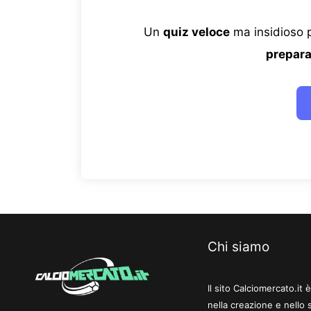
Un
quiz veloce
ma insidioso p
prepara
Chi siamo
Il sito Calciomercato.it
nella creazione e nello 