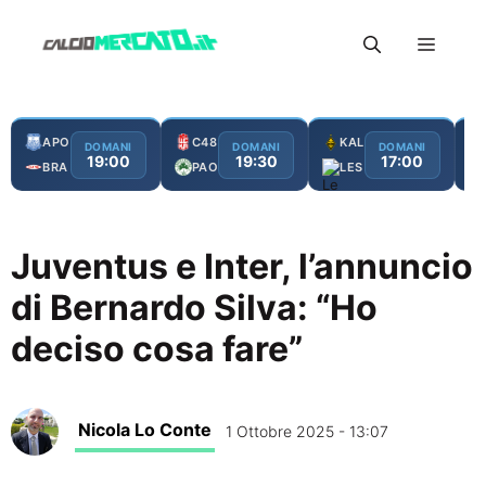
Vai
Menu
al
contenuto
APO
C48
KAL
DOMANI
DOMANI
DOMANI
19:00
19:30
17:00
BRA
PAO
LES
Juventus e Inter, l’annuncio
di Bernardo Silva: “Ho
deciso cosa fare”
Nicola Lo Conte
1 Ottobre 2025 - 13:07