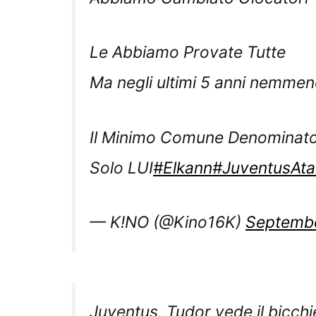
Le Abbiamo Provate Tutte
Ma negli ultimi 5 anni nemmen
Il Minimo Comune Denominator
Solo LUI
#Elkann
#JuventusAta
— K!NO (@Kino16K)
Septembe
Juventus, Tudor vede il bicch
cosa.
#JuventusAtalanta
#Juve