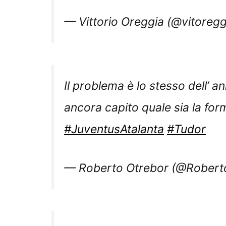
Il problema è lo stesso dell’ a
ancora capito quale sia la for
#JuventusAtalanta
#Tudor
— Roberto Otrebor (@Robert
#JuventusAtalanta
Non c’è 2 senza 3.