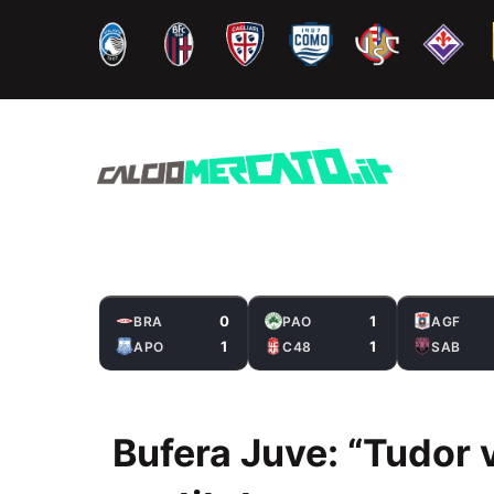
Vai
al
contenuto
0
1
BRA
PAO
AGF
1
1
APO
C48
SAB
Bufera Juve: “Tudor vi