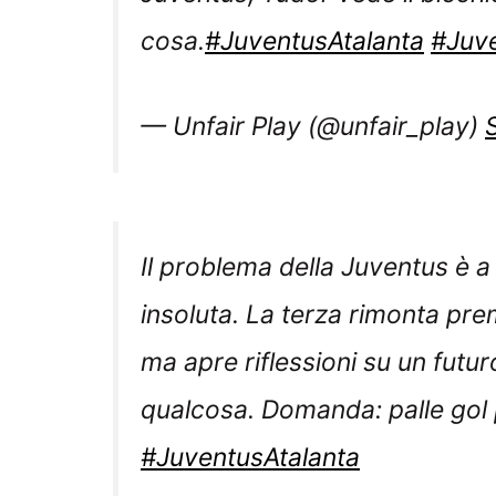
— Unfair Play (@unfair_play)
Il problema della Juventus è 
insoluta. La terza rimonta pre
ma apre riflessioni su un futu
qualcosa. Domanda: palle gol
#JuventusAtalanta
— Vittorio Oreggia (@vitoreg