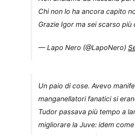
Chi non lo ha ancora capito no
Grazie Igor ma sei scarso più 
— Lapo Nero (@LapoNero)
S
Un paio di cose. Avevo manifest
manganellatori fanatici si era
Tudor passava più tempo a la
migliorare la Juve: idem come
devono dare di più.