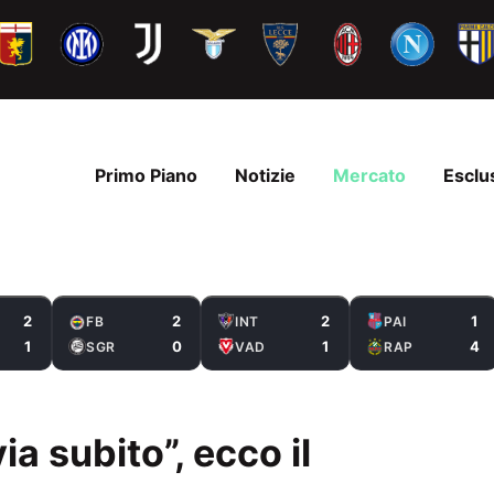
Primo Piano
Notizie
Mercato
Esclu
2
2
2
1
FB
INT
PAI
1
0
1
4
SGR
VAD
RAP
a subito”, ecco il