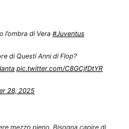
o l’ombra di Vera
#Juventus
e di Questi Anni di Flop?
lanta
pic.twitter.com/C8GCjfDtYR
r 28, 2025
iere mezzo pieno. Bisogna capire di
Atalanta
#Juventus