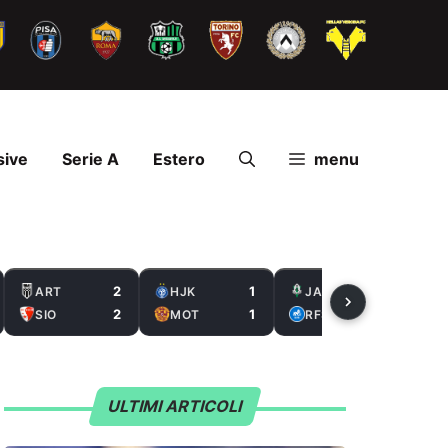
sive
Serie A
Estero
menu
2
1
2
ART
HJK
JAB
2
1
0
SIO
MOT
RFS
ULTIMI ARTICOLI