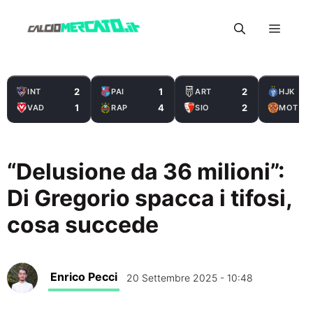
Vai
Menu
al
contenuto
2
1
2
INT
PAI
ART
HJK
1
4
2
VAD
RAP
SIO
MOT
“Delusione da 36 milioni”:
Di Gregorio spacca i tifosi,
cosa succede
Enrico Pecci
20 Settembre 2025 - 10:48