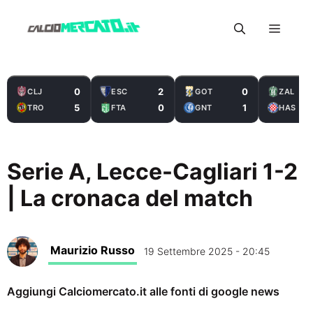
Vai
Menu
al
contenuto
0
2
0
CLJ
ESC
GOT
ZAL
5
0
1
TRO
FTA
GNT
HAS
Serie A, Lecce-Cagliari 1-2
| La cronaca del match
Maurizio Russo
19 Settembre 2025 - 20:45
Aggiungi Calciomercato.it alle fonti di google news