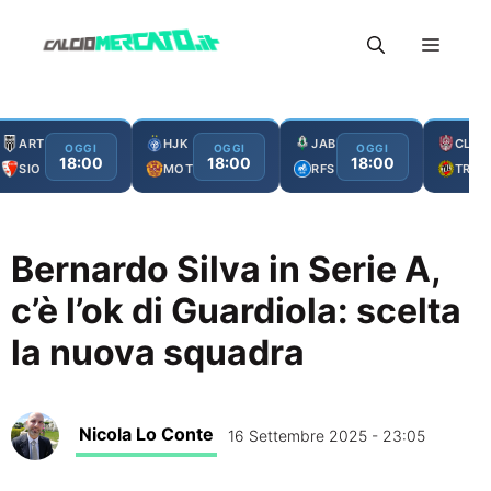
Vai
Menu
al
contenuto
ART
HJK
JAB
CLJ
OGGI
OGGI
OGGI
18:00
18:00
18:00
SIO
MOT
RFS
TRO
Bernardo Silva in Serie A,
c’è l’ok di Guardiola: scelta
la nuova squadra
Nicola Lo Conte
16 Settembre 2025 - 23:05