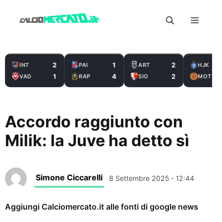
Vai
Menu
al
contenuto
2
1
2
INT
PAI
ART
HJK
1
4
2
VAD
RAP
SIO
MOT
Accordo raggiunto con
Milik: la Juve ha detto sì
Simone Ciccarelli
8 Settembre 2025 - 12:44
Aggiungi Calciomercato.it alle fonti di google news