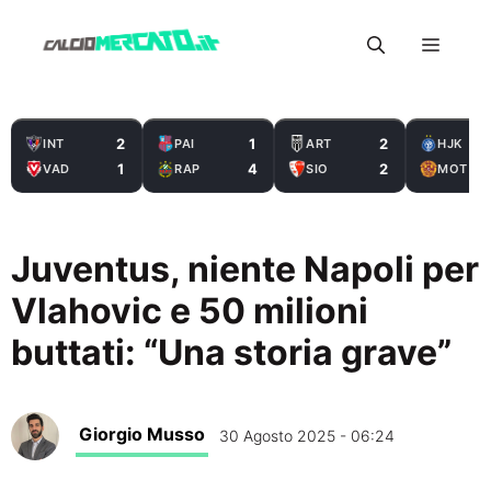
Vai
Menu
al
contenuto
2
1
2
INT
PAI
ART
HJK
1
4
2
VAD
RAP
SIO
MOT
Juventus, niente Napoli per
Vlahovic e 50 milioni
buttati: “Una storia grave”
Giorgio Musso
30 Agosto 2025 - 06:24