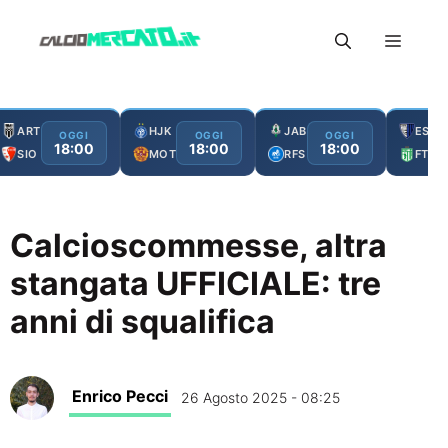
Vai
Menu
al
contenuto
ART
HJK
JAB
ESC
OGGI
OGGI
OGGI
18:00
18:00
18:00
SIO
MOT
RFS
FTA
Calcioscommesse, altra
stangata UFFICIALE: tre
anni di squalifica
Enrico Pecci
26 Agosto 2025 - 08:25