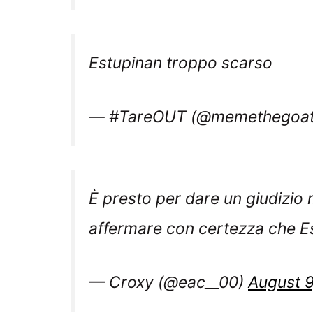
Estupinan troppo scarso
— #TareOUT (@memethegoa
È presto per dare un giudizio
affermare con certezza che E
— Croxy (@eac__00)
August 9