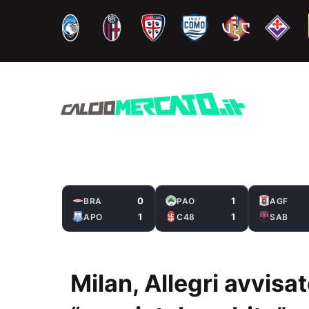
Vai
al
contenuto
0
1
BRA
PAO
AGF
1
1
APO
C48
SAB
Milan, Allegri avvisat