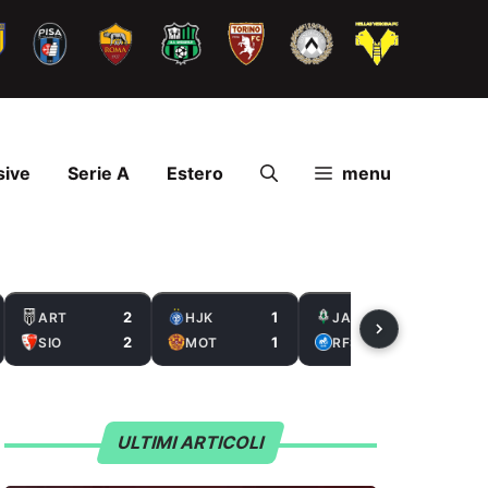
sive
Serie A
Estero
menu
2
1
2
ART
HJK
JAB
2
1
0
SIO
MOT
RFS
ULTIMI ARTICOLI