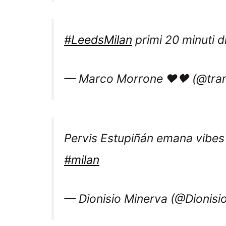
#LeedsMilan
primi 20 minuti d
— Marco Morrone ❤️🖤 (@tr
Pervis Estupiñán emana vibe
#milan
— Dionisio Minerva (@Dionisi