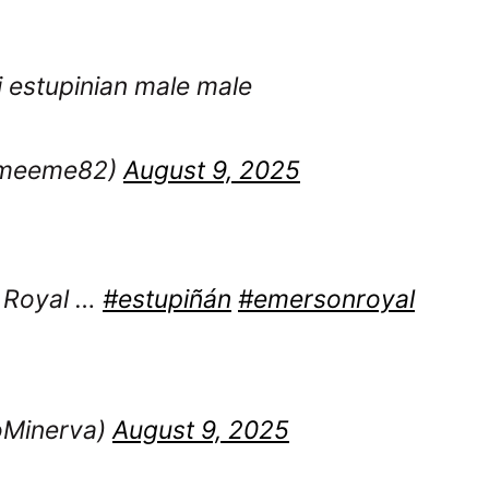
i estupinian male male
ameeme82)
August 9, 2025
s Royal …
#estupiñán
#emersonroyal
oMinerva)
August 9, 2025