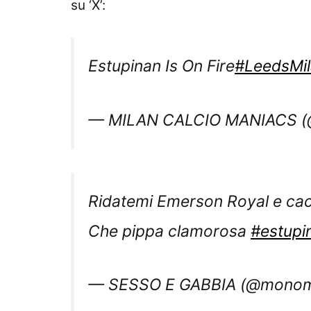
su ‘X’:
Estupinan Is On Fire
#LeedsMi
— MILAN CALCIO MANIACS (
Ridatemi Emerson Royal e cac
Che pippa clamorosa
#estupi
— SESSO E GABBIA (@monom