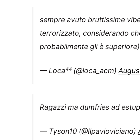
sempre avuto bruttissime vibe
terrorizzato, considerando che
probabilmente gli è superiore)
— Loca⁴⁴ (@loca_acm)
Augus
Ragazzi ma dumfries ad estupi
— Tyson10 (@Ilpavloviciano)