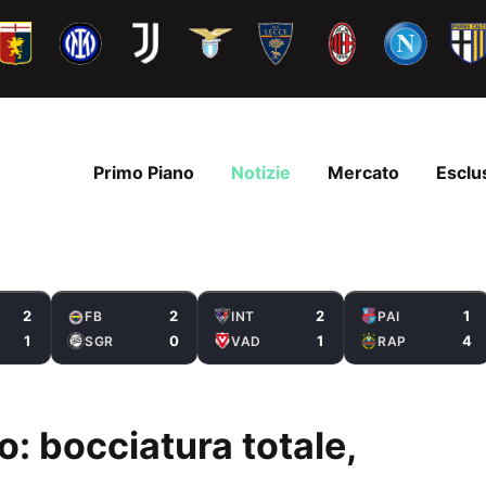
Primo Piano
Notizie
Mercato
Esclu
2
2
2
1
FB
INT
PAI
1
0
1
4
SGR
VAD
RAP
o: bocciatura totale,