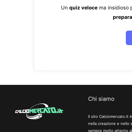
Un
quiz veloce
ma insidioso p
prepara
Chi siamo
Il sito Calciomercato.it
nella creazione e nello 
sempre molto attento al