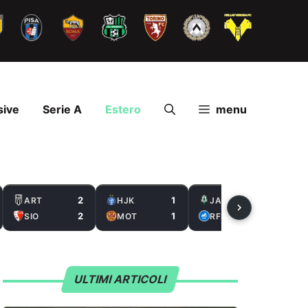
sive
Serie A
Estero
menu
2
1
2
ART
HJK
JAB
2
1
0
SIO
MOT
RFS
ULTIMI ARTICOLI