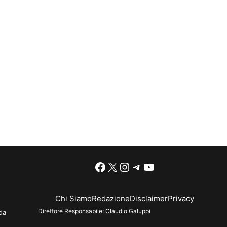
Facebook
X
Instagram
Telegram
YouTube
Chi Siamo
Redazione
Disclaimer
Privacy
Direttore Responsabile:
Claudio Galuppi
da