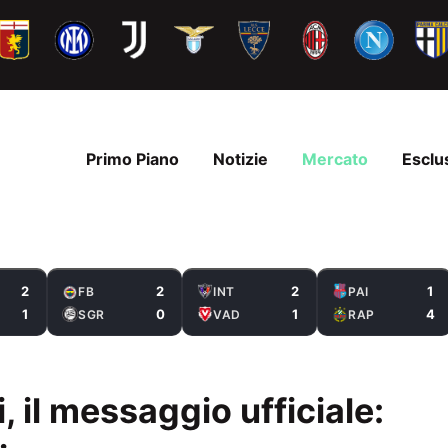
Primo Piano
Notizie
Mercato
Esclu
2
2
2
1
FB
INT
PAI
1
0
1
4
SGR
VAD
RAP
 il messaggio ufficiale: