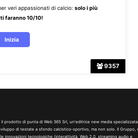
er veri appassionati di calcio:
solo i più
ti faranno 10/10!
9357
 è il prodotto di punta di Web 365 Srl, un'editrice new media specializzata
sviluppo di testate a sfondo calcistico-sportivo, ma non solo. Il Gruppo, 
le innovazioni tecnologiche (interattività, Web 2.0, streaming audio e