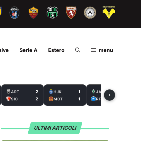
sive
Serie A
Estero
menu
2
1
2
ART
HJK
JAB
2
1
0
SIO
MOT
RFS
ULTIMI ARTICOLI