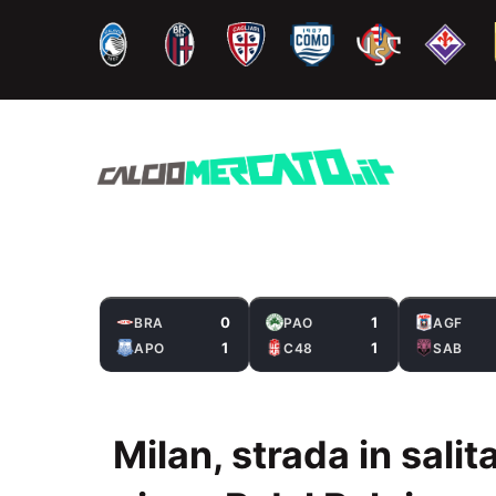
Vai
al
contenuto
0
1
BRA
PAO
AGF
1
1
APO
C48
SAB
Milan, strada in salit