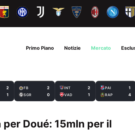
Primo Piano
Notizie
Mercato
Esclu
2
2
2
1
FB
INT
PAI
1
0
1
4
SGR
VAD
RAP
a per Doué: 15mln per il