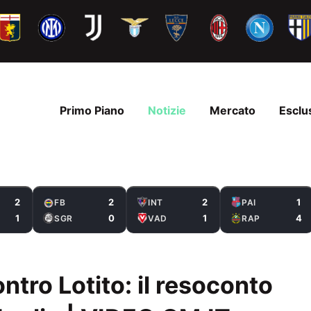
Primo Piano
Notizie
Mercato
Esclu
2
2
2
1
FB
INT
PAI
1
0
1
4
SGR
VAD
RAP
ontro Lotito: il resoconto