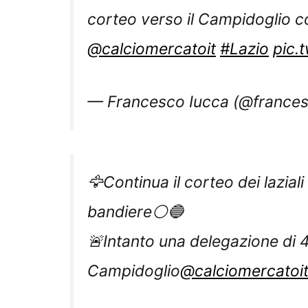
corteo verso il Campidoglio c
@calciomercatoit
#Lazio
pic.
— Francesco Iucca (@france
🦅Continua il corteo dei laziali 
bandiere⚪️🔵
🚨Intanto una delegazione di 4-
Campidoglio
@calciomercatoi