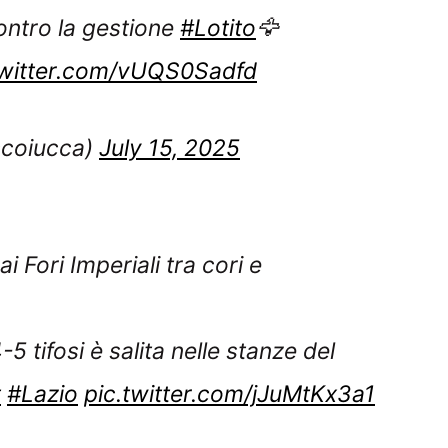
ontro la gestione
#Lotito
🦅
twitter.com/vUQS0Sadfd
scoiucca)
July 15, 2025
ai Fori Imperiali tra cori e
5 tifosi è salita nelle stanze del
t
#Lazio
pic.twitter.com/jJuMtKx3a1