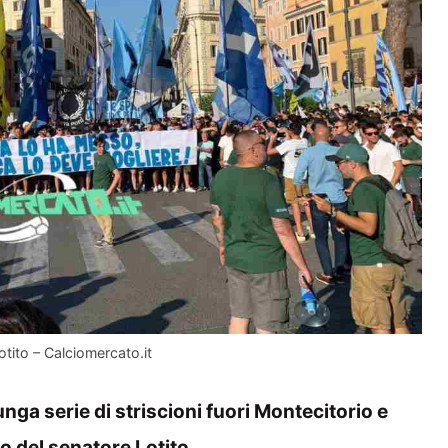
Lotito – Calciomercato.it
unga serie di striscioni fuori Montecitorio e
ito del senatore Lotito
.