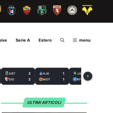
sive
Serie A
Estero
menu
2
1
2
ART
HJK
JAB
2
1
0
SIO
MOT
RFS
ULTIMI ARTICOLI