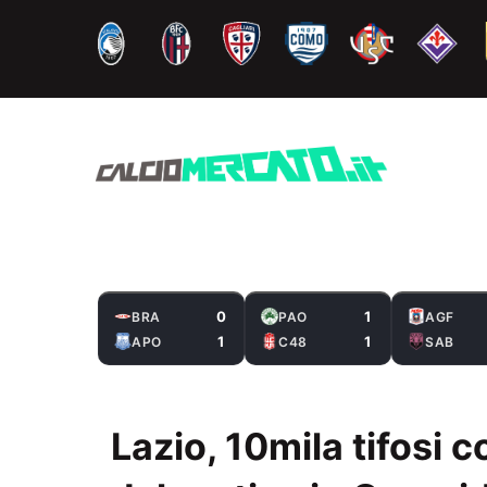
Vai
al
contenuto
0
1
BRA
PAO
AGF
1
1
APO
C48
SAB
Lazio, 10mila tifosi c