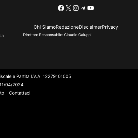
Facebook
X
Instagram
Telegram
YouTube
Chi Siamo
Redazione
Disclaimer
Privacy
Direttore Responsabile:
Claudio Galuppi
da
scale e Partita I.V.A. 12279101005
l 11/04/2024
ato -
Contattaci