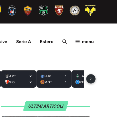
sive
Serie A
Estero
menu
2
1
2
ART
HJK
JAB
2
1
0
SIO
MOT
RFS
ULTIMI ARTICOLI