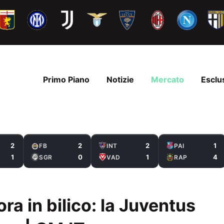
Primo Piano
Notizie
Mercato
Esclu
2
2
2
1
FB
INT
PAI
1
0
1
4
SGR
VAD
RAP
ra in bilico: la Juventus