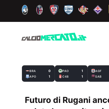
Vai
al
contenuto
0
1
BRA
PAO
AGF
1
1
APO
C48
SAB
Futuro di Rugani anco