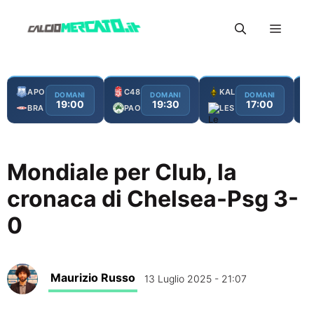
Vai
Menu
al
contenuto
APO
C48
KAL
DOMANI
DOMANI
DOMANI
19:00
19:30
17:00
BRA
PAO
LES
Mondiale per Club, la
cronaca di Chelsea-Psg 3-
0
Maurizio Russo
13 Luglio 2025 - 21:07