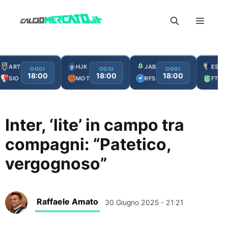
Vai
Menu
al
contenuto
ART
HJK
JAB
ESC
OGGI
OGGI
OGGI
18:00
18:00
18:00
SIO
MOT
RFS
FTA
Inter, ‘lite’ in campo tra
compagni: “Patetico,
vergognoso”
Raffaele Amato
30 Giugno 2025 - 21:21