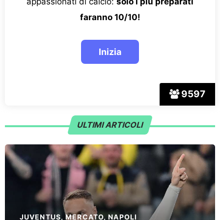
appassionati di calcio:
solo i più preparati
faranno 10/10!
9597
ULTIMI ARTICOLI
JUVENTUS
,
MERCATO
,
NAPOLI