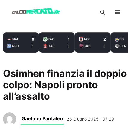
Vai
Menu
al
contenuto
0
1
2
BRA
PAO
AGF
FB
1
1
1
APO
C48
SAB
SGR
Osimhen finanzia il doppio
colpo: Napoli pronto
all’assalto
Gaetano Pantaleo
26 Giugno 2025 - 07:29