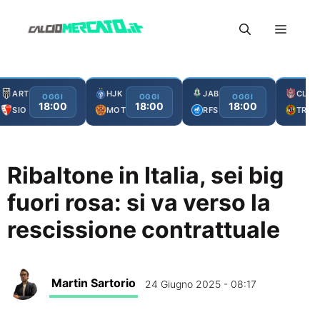
Vai
Menu
al
contenuto
ART
HJK
JAB
CLJ
OGGI
OGGI
OGGI
18:00
18:00
18:00
SIO
MOT
RFS
TRO
Ribaltone in Italia, sei big
fuori rosa: si va verso la
rescissione contrattuale
Martin Sartorio
24 Giugno 2025 - 08:17