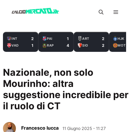
Vai
Menu
al
contenuto
2
1
2
INT
PAI
ART
HJK
1
4
2
VAD
RAP
SIO
MOT
Nazionale, non solo
Mourinho: altra
suggestione incredibile per
il ruolo di CT
Francesco Iucca
11 Giugno 2025 - 11:27