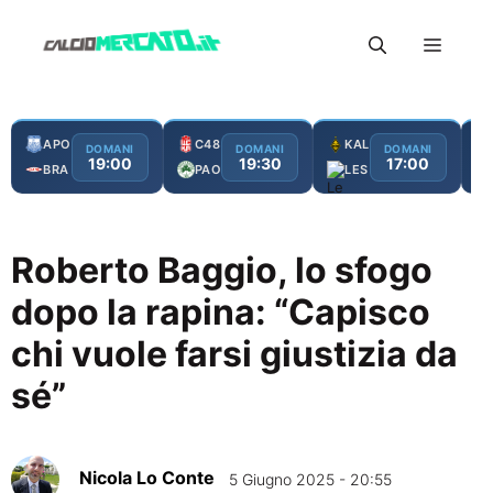
Vai
Menu
al
contenuto
APO
C48
KAL
DOMANI
DOMANI
DOMANI
19:00
19:30
17:00
BRA
PAO
LES
Roberto Baggio, lo sfogo
dopo la rapina: “Capisco
chi vuole farsi giustizia da
sé”
Nicola Lo Conte
5 Giugno 2025 - 20:55