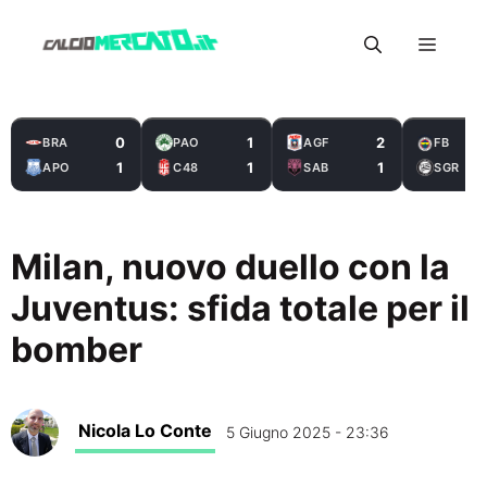
Vai
Menu
al
contenuto
0
1
2
BRA
PAO
AGF
FB
1
1
1
APO
C48
SAB
SGR
Milan, nuovo duello con la
Juventus: sfida totale per il
bomber
Nicola Lo Conte
5 Giugno 2025 - 23:36