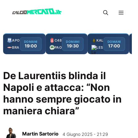
Vai
Menu
al
contenuto
APO
C48
KAL
DOMANI
DOMANI
DOMANI
19:00
19:30
17:00
BRA
PAO
LES
De Laurentiis blinda il
Napoli e attacca: “Non
hanno sempre giocato in
maniera chiara”
Martin Sartorio
4 Giugno 2025 - 21:29