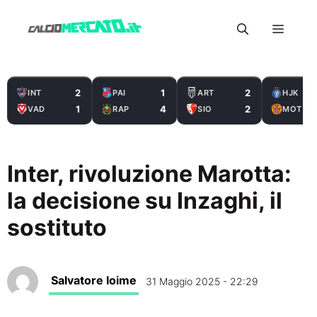
Vai
Menu
al
contenuto
2
1
2
INT
PAI
ART
HJK
1
4
2
VAD
RAP
SIO
MOT
Inter, rivoluzione Marotta:
la decisione su Inzaghi, il
sostituto
Salvatore Ioime
31 Maggio 2025 - 22:29