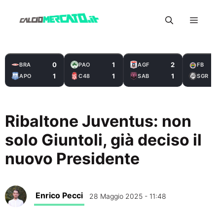
Vai
Menu
al
contenuto
0
1
2
BRA
PAO
AGF
FB
1
1
1
APO
C48
SAB
SGR
Ribaltone Juventus: non
solo Giuntoli, già deciso il
nuovo Presidente
Enrico Pecci
28 Maggio 2025 - 11:48