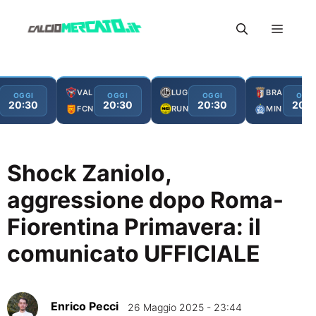
Vai
Menu
al
contenuto
VAL
LUG
BRA
OGGI
OGGI
OGGI
OGG
20:30
20:30
20:30
20:3
FCN
RUN
MIN
Shock Zaniolo,
aggressione dopo Roma-
Fiorentina Primavera: il
comunicato UFFICIALE
Enrico Pecci
26 Maggio 2025 - 23:44