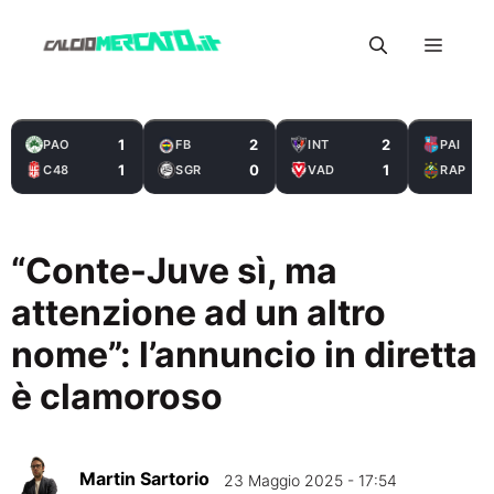
Vai
Menu
al
contenuto
1
2
2
PAO
FB
INT
PAI
1
0
1
C48
SGR
VAD
RAP
“Conte-Juve sì, ma
attenzione ad un altro
nome”: l’annuncio in diretta
è clamoroso
Martin Sartorio
23 Maggio 2025 - 17:54