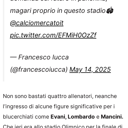
magari proprio in questo stadio🏟️
@calciomercatoit
pic.twitter.com/EFMiH0OzZf
— Francesco Iucca
(@francescoiucca)
May 14, 2025
Non sono bastati quattro allenatori, neanche
l’ingresso di alcune figure significative per i
blucerchiati come
Evani, Lombardo
e
Mancini.
Che ieri era allo stadio Olimpico per la finale di