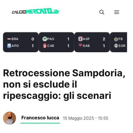
Vai
Menu
al
contenuto
0
1
2
BRA
PAO
AGF
FB
1
1
1
APO
C48
SAB
SGR
Retrocessione Sampdoria,
non si esclude il
ripescaggio: gli scenari
Francesco Iucca
15 Maggio 2025 - 15:55