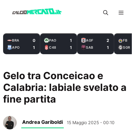
Vai
Menu
al
contenuto
0
1
2
BRA
PAO
AGF
FB
1
1
1
APO
C48
SAB
SGR
Gelo tra Conceicao e
Calabria: labiale svelato a
fine partita
Andrea Gariboldi
15 Maggio 2025 - 00:10