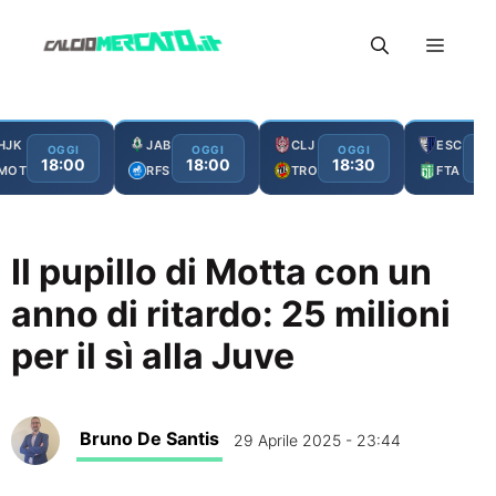
Vai
Menu
al
contenuto
HJK
JAB
CLJ
ESC
OGGI
OGGI
OGGI
O
18:00
18:00
18:30
19
MOT
RFS
TRO
FTA
Il pupillo di Motta con un
anno di ritardo: 25 milioni
per il sì alla Juve
Bruno De Santis
29 Aprile 2025 - 23:44