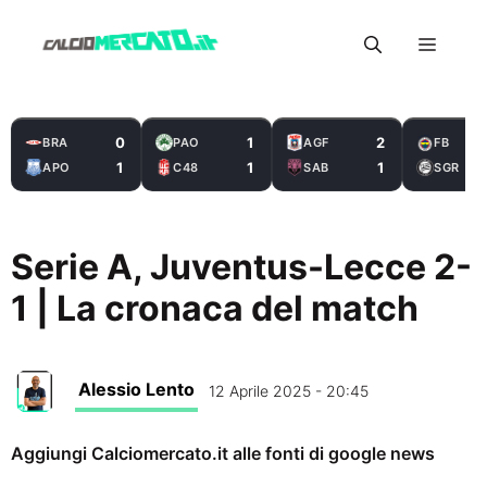
Vai
Menu
al
contenuto
0
1
2
BRA
PAO
AGF
FB
1
1
1
APO
C48
SAB
SGR
Serie A, Juventus-Lecce 2-
1 | La cronaca del match
Alessio Lento
12 Aprile 2025 - 20:45
Aggiungi Calciomercato.it alle fonti di google news