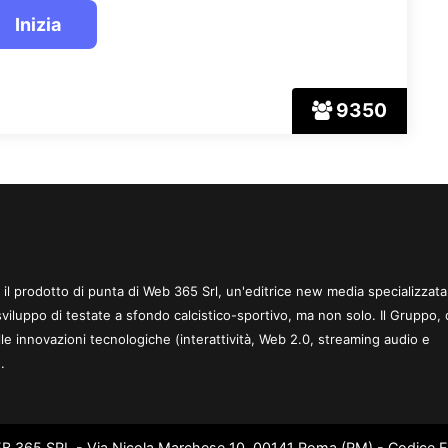
9350
 è il prodotto di punta di Web 365 Srl, un'editrice new media specializzata
sviluppo di testate a sfondo calcistico-sportivo, ma non solo. Il Gruppo, 
le innovazioni tecnologiche (interattività, Web 2.0, streaming audio e
.
WEB 365 SRL - Via Nicola Marchese 10, 00141 Roma (RM) - Codice Fi