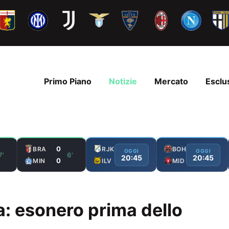
Primo Piano
Notizie
Mercato
Esclu
0
BRA
RJK
BOH
OGGI
OGGI
7'
6'
20:45
20:45
0
MIN
ILV
MID
a: esonero prima dello