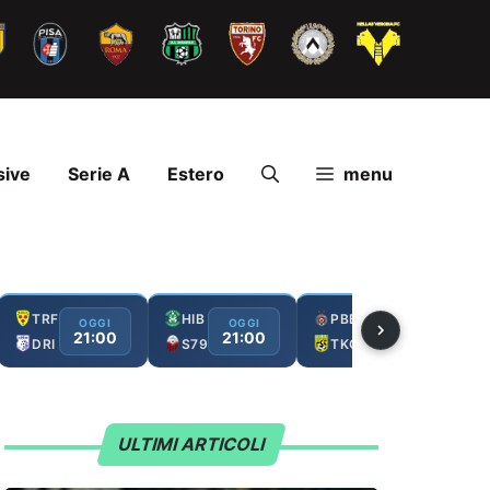
sive
Serie A
Estero
menu
TRF
HIB
PBE
OGGI
OGGI
OGGI
21:00
21:00
21:00
DRI
S79
TKO
ULTIMI ARTICOLI