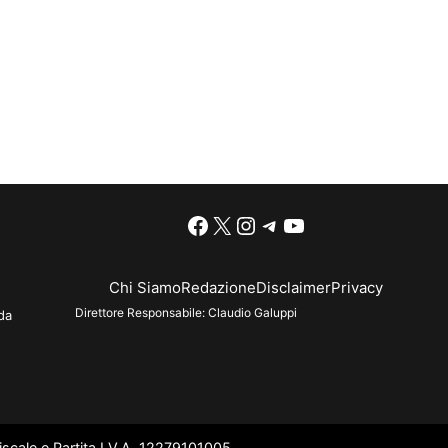
Facebook
X
Instagram
Telegram
YouTube
Chi Siamo
Redazione
Disclaimer
Privacy
Direttore Responsabile:
Claudio Galuppi
da
scale e Partita I.V.A. 12279101005