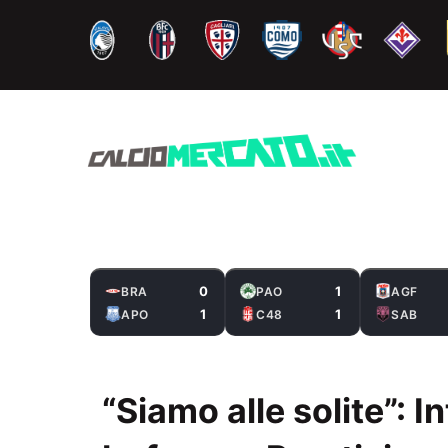
Vai
al
contenuto
0
1
BRA
PAO
AGF
1
1
APO
C48
SAB
“Siamo alle solite”: I