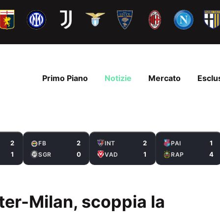
Primo Piano
Notizie
Mercato
Esclu
2
2
2
1
FB
INT
PAI
1
0
1
4
SGR
VAD
RAP
nter-Milan, scoppia la