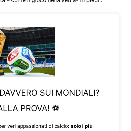
a – come il gioco nella sedia- in piedi”.
 DAVVERO SUI MONDIALI?
ALLA PROVA! ⚽
er veri appassionati di calcio:
solo i più