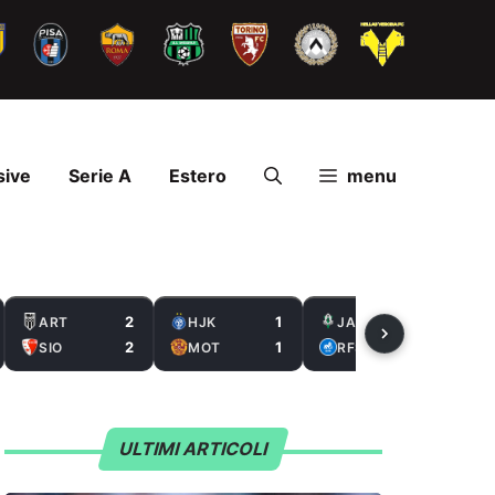
sive
Serie A
Estero
menu
2
1
2
ART
HJK
JAB
2
1
0
SIO
MOT
RFS
ULTIMI ARTICOLI