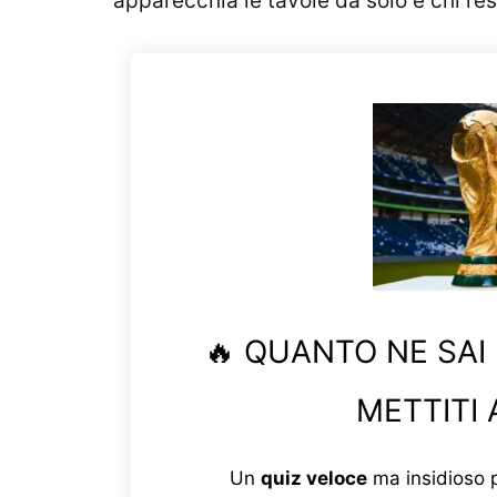
apparecchia le tavole da solo e chi rest
🔥 QUANTO NE SAI
METTITI 
Un
quiz veloce
ma insidioso p