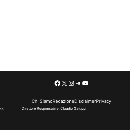
Facebook
X
Instagram
Telegram
YouTube
Chi Siamo
Redazione
Disclaimer
Privacy
Direttore Responsabile:
Claudio Galuppi
da