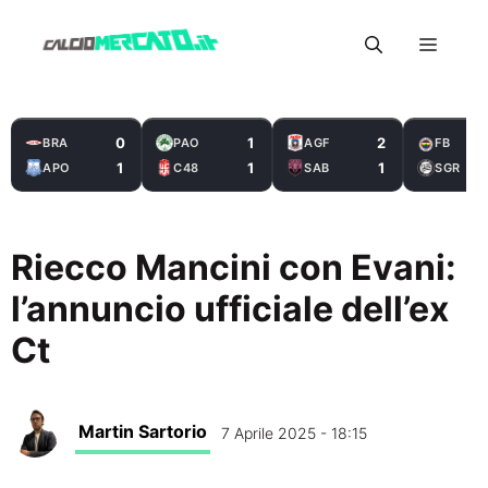
Vai
Menu
al
contenuto
0
1
2
BRA
PAO
AGF
FB
1
1
1
APO
C48
SAB
SGR
Riecco Mancini con Evani:
l’annuncio ufficiale dell’ex
Ct
Martin Sartorio
7 Aprile 2025 - 18:15