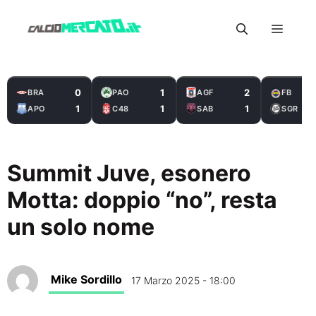
Vai
Menu
al
contenuto
0
1
2
BRA
PAO
AGF
FB
1
1
1
APO
C48
SAB
SGR
Summit Juve, esonero
Motta: doppio “no”, resta
un solo nome
Mike Sordillo
17 Marzo 2025 - 18:00