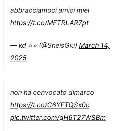
abbracciamoci amici miei
https://t.co/MFTRLAR7pt
— kd ⭐️⭐️ (@SheisGiu)
March 14,
2025
non ha convocato dimarco
https://t.co/C6YFTQSx0c
pic.twitter.com/gH6T27WSBm