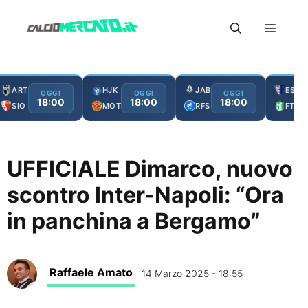
Vai
Menu
al
contenuto
ART
HJK
JAB
ESC
OGGI
OGGI
OGGI
18:00
18:00
18:00
SIO
MOT
RFS
FTA
UFFICIALE Dimarco, nuovo
scontro Inter-Napoli: “Ora
in panchina a Bergamo”
Raffaele Amato
14 Marzo 2025 - 18:55