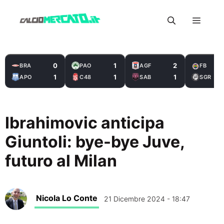
Vai
Menu
al
contenuto
0
1
2
BRA
PAO
AGF
FB
1
1
1
APO
C48
SAB
SGR
Ibrahimovic anticipa
Giuntoli: bye-bye Juve,
futuro al Milan
Nicola Lo Conte
21 Dicembre 2024 - 18:47