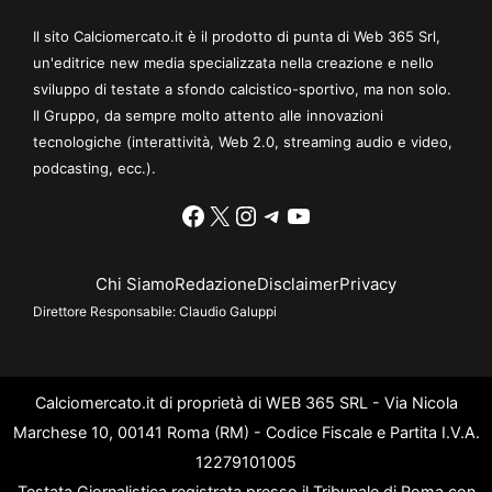
Il sito Calciomercato.it è il prodotto di punta di Web 365 Srl,
un'editrice new media specializzata nella creazione e nello
sviluppo di testate a sfondo calcistico-sportivo, ma non solo.
Il Gruppo, da sempre molto attento alle innovazioni
tecnologiche (interattività, Web 2.0, streaming audio e video,
podcasting, ecc.).
Facebook
X
Instagram
Telegram
YouTube
Chi Siamo
Redazione
Disclaimer
Privacy
Direttore Responsabile:
Claudio Galuppi
Calciomercato.it di proprietà di WEB 365 SRL - Via Nicola
Marchese 10, 00141 Roma (RM) - Codice Fiscale e Partita I.V.A.
12279101005
Testata Giornalistica registrata presso il Tribunale di Roma con