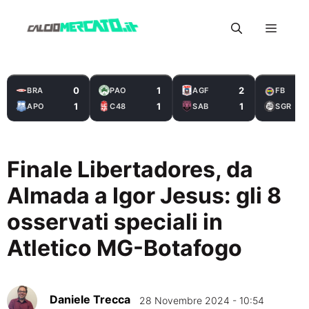
Vai
Menu
al
contenuto
0
1
2
BRA
PAO
AGF
FB
1
1
1
APO
C48
SAB
SGR
Finale Libertadores, da
Almada a Igor Jesus: gli 8
osservati speciali in
Atletico MG-Botafogo
Daniele Trecca
28 Novembre 2024 - 10:54