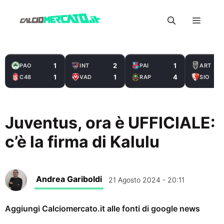
Vai
Menu
al
contenuto
1
2
1
PAO
INT
PAI
ART
1
1
4
C48
VAD
RAP
SIO
Juventus, ora è UFFICIALE:
c’è la firma di Kalulu
Andrea Gariboldi
21 Agosto 2024 - 20:11
Aggiungi Calciomercato.it alle fonti di google news