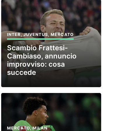
INTER
,
JUVENTUS
,
MERCATO
Scambio Frattesi-
Cambiaso, annuncio
improvviso: cosa
succede
MERCATO
,
MILAN