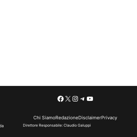
Facebook
X
Instagram
Telegram
YouTube
Chi Siamo
Redazione
Disclaimer
Privacy
Direttore Responsabile:
Claudio Galuppi
da