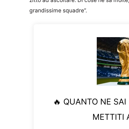
zitto ad ascoltare. Di cose ne sa molte,
grandissime squadre”.
🔥 QUANTO NE SAI
METTITI 