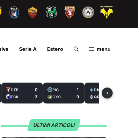
sive
Serie A
Estero
menu
0
1
1
DEB
RIG
DKV
B
3
0
0
FCK
GYO
QRB
W
ULTIMI ARTICOLI