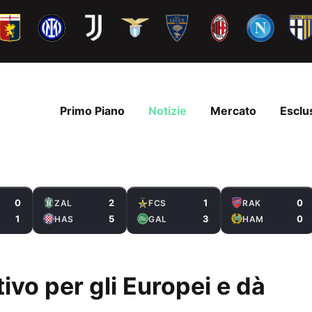
Primo Piano
Notizie
Mercato
Esclu
0
2
1
0
ZAL
FCS
RAK
1
5
3
0
HAS
GAL
HAM
ttivo per gli Europei e dà