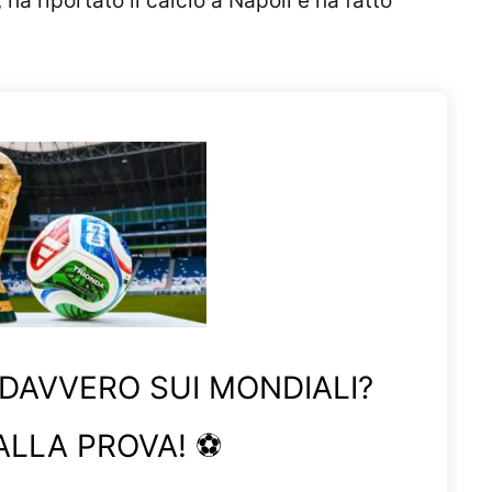
 ha riportato il calcio a Napoli e ha fatto
 DAVVERO SUI MONDIALI?
ALLA PROVA! ⚽