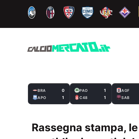
Vai
al
contenuto
0
1
BRA
PAO
AGF
1
1
APO
C48
SAB
Rassegna stampa, le