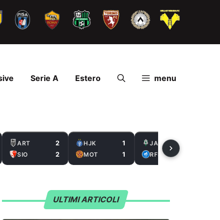
sive
Serie A
Estero
menu
2
1
2
ART
HJK
JAB
2
1
0
SIO
MOT
RFS
ULTIMI ARTICOLI