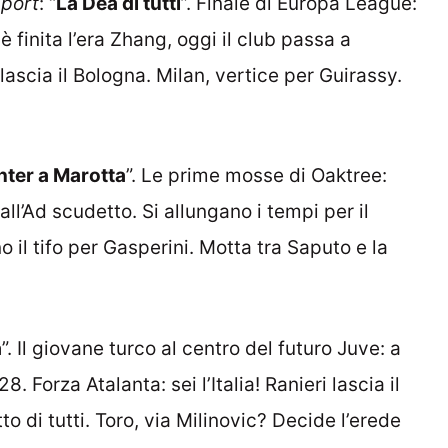
Sport
: “
La Dea di tutti
”. Finale di Europa League:
 è finita l’era Zhang, oggi il club passa a
lascia il Bologna. Milan, vertice per Guirassy.
Inter a Marotta
”. Le prime mosse di Oaktree:
all’Ad scudetto. Si allungano i tempi per il
 il tifo per Gasperini. Motta tra Saputo e la
a
”. Il giovane turco al centro del futuro Juve: a
. Forza Atalanta: sei l’Italia! Ranieri lascia il
etto di tutti. Toro, via Milinovic? Decide l’erede