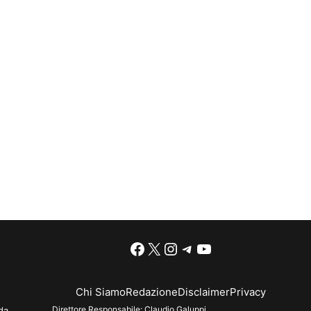
Facebook
X
Instagram
Telegram
YouTube
Chi Siamo
Redazione
Disclaimer
Privacy
Direttore Responsabile:
Claudio Galuppi
da