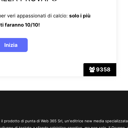
er veri appassionati di calcio:
solo i più
ti faranno 10/10!
9358
 è il prodotto di punta di Web 365 Srl, un'editrice new media specializzata
sviluppo di testate a sfondo calcistico-sportivo, ma non solo. Il Gruppo, 