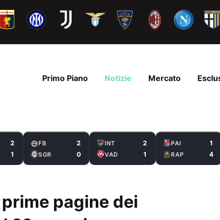
Primo Piano
Notizie
Mercato
Esclu
2
2
2
1
FB
INT
PAI
1
0
1
4
SGR
VAD
RAP
 prime pagine dei