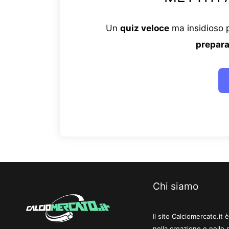
Un
quiz veloce
ma insidioso p
prepara
Chi siamo
Il sito Calciomercato.it
nella creazione e nello 