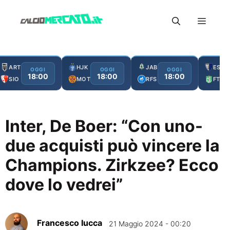
Vai
Menu
al
contenuto
ART
HJK
JAB
ESC
OGGI
OGGI
OGGI
18:00
18:00
18:00
SIO
MOT
RFS
FTA
Inter, De Boer: “Con uno-
due acquisti può vincere la
Champions. Zirkzee? Ecco
dove lo vedrei”
Francesco Iucca
21 Maggio 2024 - 00:20