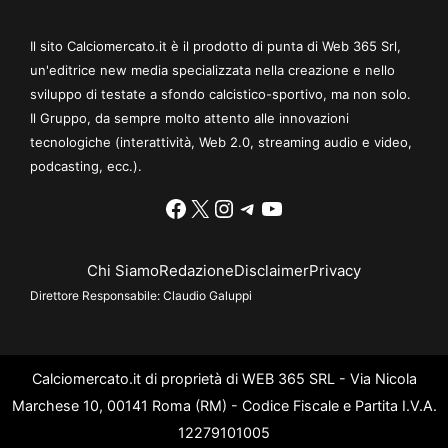
Il sito Calciomercato.it è il prodotto di punta di Web 365 Srl,
un'editrice new media specializzata nella creazione e nello
sviluppo di testate a sfondo calcistico-sportivo, ma non solo.
Il Gruppo, da sempre molto attento alle innovazioni
tecnologiche (interattività, Web 2.0, streaming audio e video,
podcasting, ecc.).
Facebook
X
Instagram
Telegram
YouTube
Chi Siamo
Redazione
Disclaimer
Privacy
Direttore Responsabile:
Claudio Galuppi
Calciomercato.it di proprietà di WEB 365 SRL - Via Nicola
Marchese 10, 00141 Roma (RM) - Codice Fiscale e Partita I.V.A.
12279101005