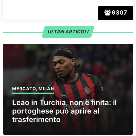
9307
ULTIMI ARTICOLI
MERCATO
,
MILAN
Leao in Turchia, non è finita: il
portoghese può aprire al
trasferimento