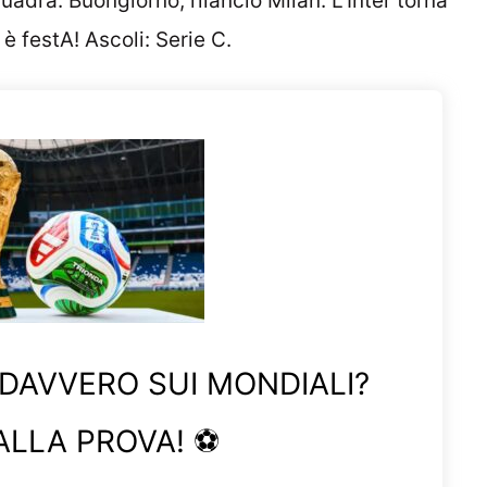
quadra. Buongiorno, rilancio Milan. L’Inter torna
è festA! Ascoli: Serie C.
 DAVVERO SUI MONDIALI?
ALLA PROVA! ⚽