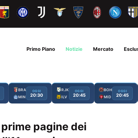
Primo Piano
Notizie
Mercato
Esclu
BRA
RJK
BOH
OGGI
OGGI
OGGI
20:30
20:45
20:45
MIN
ILV
MID
 prime pagine dei