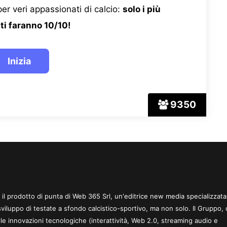
er veri appassionati di calcio:
solo i più
ti faranno 10/10!
9350
 è il prodotto di punta di Web 365 Srl, un'editrice new media specializzata
sviluppo di testate a sfondo calcistico-sportivo, ma non solo. Il Gruppo, 
le innovazioni tecnologiche (interattività, Web 2.0, streaming audio e