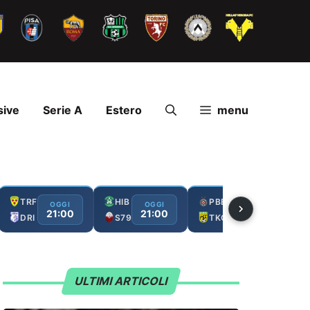
sive
Serie A
Estero
menu
TRF
HIB
PBE
OGGI
OGGI
OGGI
21:00
21:00
21:00
DRI
S79
TKO
ULTIMI ARTICOLI