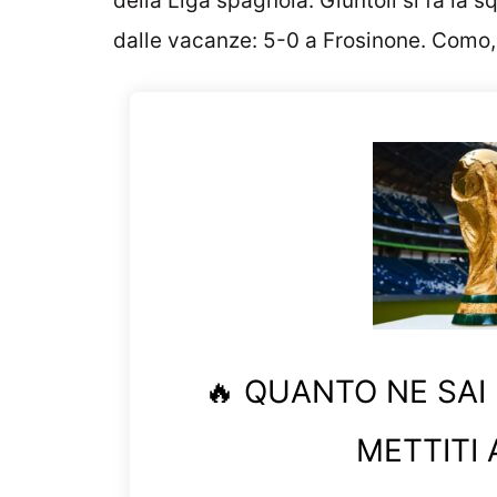
della Liga spagnola. Giuntoli si fa la s
dalle vacanze: 5-0 a Frosinone. Como, 
🔥 QUANTO NE SAI
METTITI 