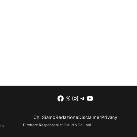
Facebook
X
Instagram
Telegram
YouTube
Chi Siamo
Redazione
Disclaimer
Privacy
Direttore Responsabile:
Claudio Galuppi
da