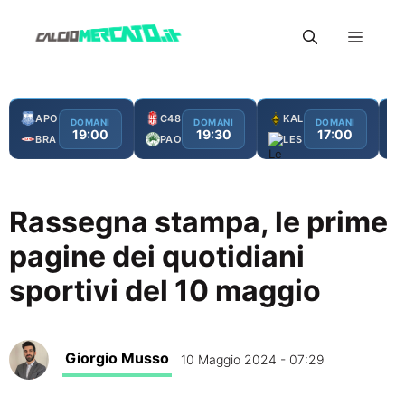
Vai
Menu
al
contenuto
APO
C48
KAL
DOMANI
DOMANI
DOMANI
19:00
19:30
17:00
BRA
PAO
LES
Rassegna stampa, le prime
pagine dei quotidiani
sportivi del 10 maggio
Giorgio Musso
10 Maggio 2024 - 07:29