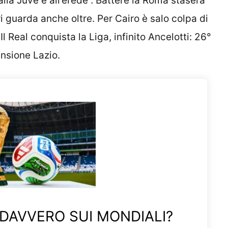
alla Juve e all’erede”. Battere la Roma stasera
i guarda anche oltre. Per Cairo è salo colpa di
 Real conquista la Liga, infinito Ancelotti: 26°
ensione Lazio.
 DAVVERO SUI MONDIALI?