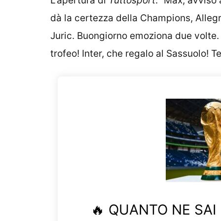
L’apertura di
Tuttosport
: “Max, avviso 
dà la certezza della Champions, Allegr
Juric. Buongiorno emoziona due volte. Il
trofeo! Inter, che regalo al Sassuolo! T
🔥 QUANTO NE SAI