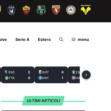
sive
Serie A
Estero
menu
2
0
2
ESC
GOT
ZAL
0
1
5
FTA
GNT
HAS
ULTIMI ARTICOLI