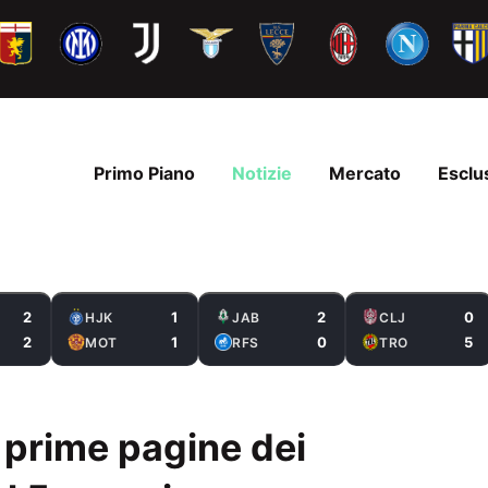
Primo Piano
Notizie
Mercato
Esclu
2
1
2
0
HJK
JAB
CLJ
2
1
0
5
MOT
RFS
TRO
 prime pagine dei