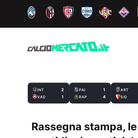
Vai
al
contenuto
2
1
INT
PAI
ART
1
4
VAD
RAP
SIO
Rassegna stampa, le