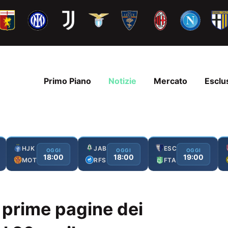
Primo Piano
Notizie
Mercato
Esclu
HJK
JAB
ESC
OGGI
OGGI
OGGI
18:00
18:00
19:00
MOT
RFS
FTA
 prime pagine dei