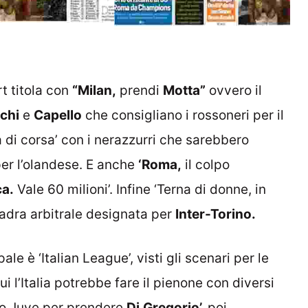
t titola con
“Milan,
prendi
Motta”
ovvero il
chi
e
Capello
che consigliano i rossoneri per il
a di corsa’ con i nerazzurri che sarebbero
per l’olandese. E anche
‘Roma,
il colpo
a.
Vale 60 milioni’. Infine ‘Terna di donne, in
uadra arbitrale designata per
Inter-Torino.
pale è ‘Italian League’, visti gli scenari per le
i l’Italia potrebbe fare il pienone con diversi
o Juve per prendere
Di
Gregorio’,
poi