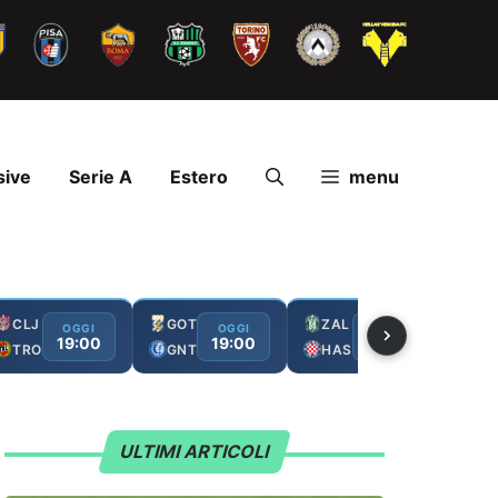
sive
Serie A
Estero
menu
CLJ
GOT
ZAL
FC
OGGI
OGGI
OGGI
19:00
19:00
19:00
TRO
GNT
HAS
GA
ULTIMI ARTICOLI