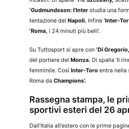
‘Gudmundsson: l’Inter
studia una form
tentazione del
Napoli.
Infine
‘Inter-To
‘Roma,
i 24 minuti più belli’.
Su Tuttosport si apre con
‘Di Gregorio
del portiere del
Monza.
Di spalla ‘Il ri
femminile. Così
Inter-Toro
entra nella 
Roma da
Champions’.
Rassegna stampa, le pri
sportivi esteri del 26 a
Dall’Italia all’estero con le prime pagin