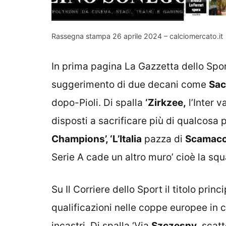
Rassegna stampa 26 aprile 2024 – calciomercato.it
In prima pagina La Gazzetta dello Spor
suggerimento di due decani come
Sac
dopo-Pioli. Di spalla
‘Zirkzee,
l’Inter v
disposti a sacrificare più di qualcosa 
Champions’, ‘L’Italia
pazza di
Scamacc
Serie A cade un altro muro’ cioè la sq
Su Il Corriere dello Sport il titolo princi
qualificazioni nelle coppe europee in cu
incastri. Di spalla ‘Via
Szczesny,
scatt