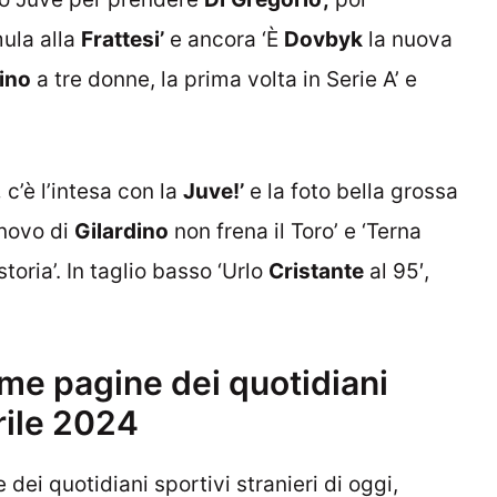
ula alla
Frattesi’
e ancora ‘È
Dovbyk
la nuova
rino
a tre donne, la prima volta in Serie A’ e
,
c’è l’intesa con la
Juve!’
e la foto bella grossa
nnovo di
Gilardino
non frena il Toro’ e ‘Terna
storia’. In taglio basso ‘Urlo
Cristante
al 95′,
me pagine dei quotidiani
prile 2024
e dei quotidiani sportivi stranieri di oggi,