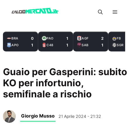
Vai
Menu
al
contenuto
0
1
2
BRA
PAO
AGF
FB
1
1
1
APO
C48
SAB
SGR
Guaio per Gasperini: subito
KO per infortunio,
semifinale a rischio
Giorgio Musso
21 Aprile 2024 - 21:32