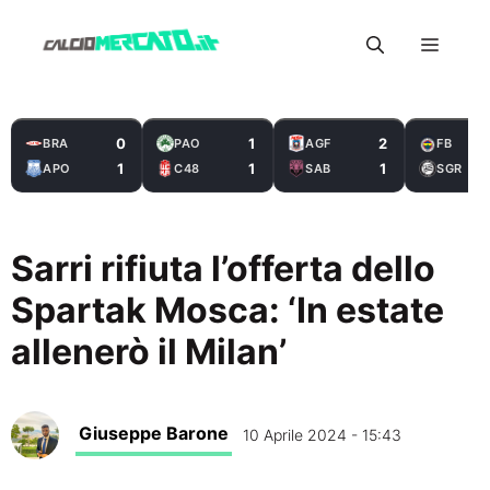
Vai
Menu
al
contenuto
0
1
2
BRA
PAO
AGF
FB
1
1
1
APO
C48
SAB
SGR
Sarri rifiuta l’offerta dello
Spartak Mosca: ‘In estate
allenerò il Milan’
Giuseppe Barone
10 Aprile 2024 - 15:43